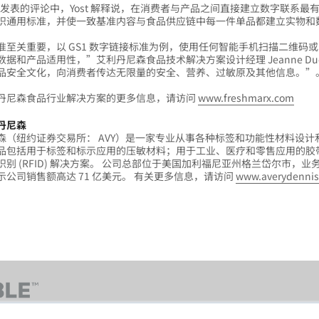
A 发表的评论中，Yost 解释说，在消费者与产品之间直接建立数字联系最
识通用标准，并使一致基准内容与食品供应链中每一件单品都建立实物和
准至关重要，以 GS1 数字链接标准为例，使用任何智能手机扫描二维码或 
数据和产品适用性，”艾利丹尼森食品技术解决方案设计经理 Jeanne Du
品安全文化，向消费者传达无限量的安全、营养、过敏原及其他信息。”
丹尼森食品行业解决方案的更多信息，请访问
www.freshmarx.com
丹尼森
森（纽约证券交易所： AVY）是一家专业从事各种标签和功能性材料设计
品包括用于标签和标示应用的压敏材料；用于工业、医疗和零售应用的胶
别 (RFID) 解决方案。 公司总部位于美国加利福尼亚州格兰岱尔市，业务遍及 
示公司销售额高达 71 亿美元。 有关更多信息，请访问
www.averydenni