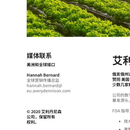
媒体联系
艾
美洲和全球接口
俄亥俄州迈
Hannah Bernard
赞同 美
全球营销传播总监
少数几家
hannah.bernard@
eu.averydennison.com
公司的数
暴发源头
FDA 
© 2020 艾利丹尼森
公司，保留所有
技
权利。
更