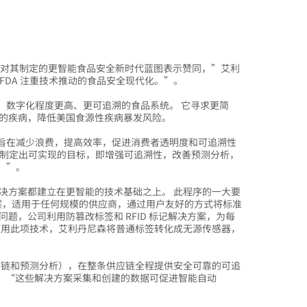
包括对其制定的更智能食品安全新时代蓝图表示赞同，”艾利
到 FDA 注重技术推动的食品安全现代化。”。
、数字化程度更高、更可追溯的食品系统。 它寻求更简
致的疾病，降低美国食源性疾病暴发风险。
旨在减少浪费，提高效率，促进消费者透明度和可追溯性
蓝图制定出可实现的目标，即增强可追溯性，改善预测分析，
。”。
行业解决方案都建立在更智能的技术基础之上。 此程序的一大要
展解决方案，适用于任何规模的供应商，通过用户友好的方式将标准
题，公司利用防篡改标签和 RFID 标记解决方案，为每
 使用此项技术，艾利丹尼森将普通标签转化成无源传感器，
区块链和预测分析），在整条供应链全程提供安全可靠的可追
s 表示。 “这些解决方案采集和创建的数据可促进智能自动