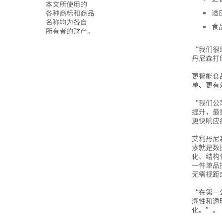
本文所使用的
适
各种商标和商品
名称均为各自
食
所有者的财产。
“我们很
丹尼森打印
更智能食
单、更有
“我们公
提升，最
更快响应
艾利丹尼
素就是数据
化、结构
一件单品
无需视距
“在第一
溯性和透明
化。”。