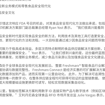
应新业务模式和零售食品安全现代化
品安全文化
珍惜这次响应 FDA 号召的机会，对其食品安全现代化方法做出承诺，
机解决方案部门副总裁兼总经理 Ryan Yost 表示。 “我们很高兴能看
品安全新时代是实现食品安全的新方法，利用技术及其他工具打造更安全
效、更现代化的方法和流程。 一大目标是通过减少因食品安全问题而导
司致力于极具成本效益、多层次而特点鲜明的食品供应链解决方案创新，
重要的是确保安全，”Yost 表示。 “让我们感到兴奋的是，这份最终
疾病暴发，处理新业务模式，减少食品污染源以及加强食品安全文化建设
森处于全球食品安全现代化发展前沿。 整套 Freshmarx® 智能食品
协调与数据完整性。 Freshmarx Connect 是经济实惠的可扩
化数据添加到产品，进而实现第一公里自动化。 此外，为了解决可追溯性问
提供唯一的数字 ID，在整条供应链全程均可获得可验证的监管链数据。
或大规模基础设施更换即可读写，轻松实现数据采集自动化。
公里，智能标签解决方案利用数字 ID 连接实物产品与数字技术（例如
度保障，”艾利丹尼森全球食品 RFID 市场开发总监 Julie Varga