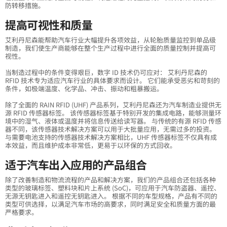
防转移措施。
提高可视性和质量
艾利丹尼森能帮助汽车行业大幅提升各项效益，从轮胎质量监控到单品级
制造，我们使生产商能够在整个生产过程中进行全面的质量控制并提高可
视性。
当制造过程中的条件变得艰巨，数字 ID 技术仍可应对： 艾利丹尼森的
RFID 技术专为适应汽车行业的具体要求而设计。 它们能承受恶劣和苛刻的
条件，如极端温度、化学品、冲击、振动和粗暴搬运。
除了全面的 RAIN RFID (UHF) 产品系列，艾利丹尼森还为汽车制造业提供无
源 RFID 传感器标签。 该传感器标签基于特别开发的集成电路，能够测量环
境中的湿气、液体或温度并将信息传送给读写器。 与传统的有源 RFID 传感
器不同，该传感器技术解决方案可以用于大批量应用，无需过多的投资。
与需要电池支持的传感器技术解决方案相比，UHF 传感器标签不仅具有成
本效益，而且维护成本非常低，更易于以环保的方式回收。
适于汽车出入应用的产品组合
除了改善制造和物流流程的产品和解决方案，我们的产品组合还包括各种
类型的玻璃标签、塑料块和片上系统 (SoC)，可应用于汽车防盗器、遥控、
无源无钥匙进入和遥控无钥匙进入。 根据不同的车型规格，产品有不同的
类型可供选择，以满足汽车市场的高要求，同时满足安全和质量方面的最
严格要求。