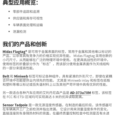
典型应用概览：
零部件追踪和追溯
供应链和库存可视性
车辆表面处理和运输
泄漏检测
我们的产品和创新
Midas Flagtag®
是可用于金属表面的标签，常用于金属和其他难以标记的
产品，以非常具有竞争力的价格实现优异性能。 Midas Flagtag 采用创新的
小巧尺寸，从而能够在广泛的物理环境中使用。 在更具挑战性的环境中，
使用标签的折叠部分作为“标志”，而该部分使用金属表面作为天线结构
的一部分来提高性能。
Belt
和
Miniweb
标签可标记各种组件，具有紧凑的外形尺寸，即使在紧耦
合环境中也能提供业内领先的性能。 尤其是 Miniweb inlay 和标签在纸板
和塑料等难以标记或低失谐材料上以及其他严苛环境中具有优异的性能。
另一款适合各种汽车应用的艾利丹尼森产品是
AD-373u7XM
标签，该标签
在 FCC 和 ETSI 区域均可实现高达 8 米的优异读取距离。
Sensor Tadpole
是一款无源湿度传感器，在制造的最后阶段，该传感器可
在车辆离开工厂之前检测并指出泄漏。 它设计用来测量湿度条件的变化，
直接连接到车身隔热材料的背面，在最终质量控制检查中检测是否有水进