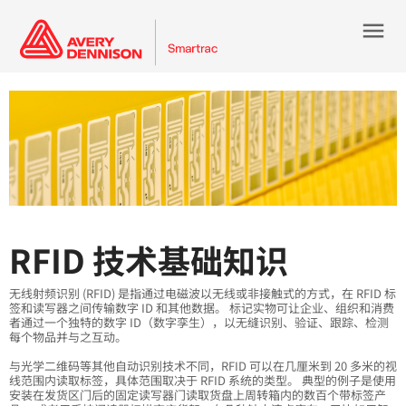
menu
RFID 技术基础知识
无线射频识别 (RFID) 是指通过电磁波以无线或非接触式的方式，在 RFID 标
签和读写器之间传输数字 ID 和其他数据。 标记实物可让企业、组织和消费
者通过一个独特的数字 ID（数字孪生），以无缝识别、验证、跟踪、检测
每个物品并与之互动。
与光学二维码等其他自动识别技术不同，RFID 可以在几厘米到 20 多米的视
线范围内读取标签，具体范围取决于 RFID 系统的类型。 典型的例子是使用
安装在发货区门后的固定读写器门读取货盘上周转箱内的数百个带标签产