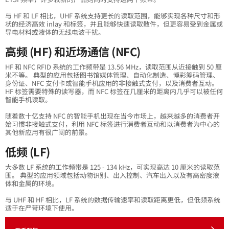
与 HF 和 LF 相比，UHF 系统支持更长的读取范围，能够实现各种尺寸和形
状的经济高效 inlay 和标签，并且能够快速读取散件，但更容易受到金属或
导电材料或液体的无线电波干扰。
高频 (HF) 和近场通信 (NFC)
HF 和 NFC RFID 系统的工作频带是 13.56 MHz，读取范围从近接触到 50 厘
米不等。 典型的应用包括图书馆媒体管理、自动化制造、博彩筹码管理、
身份证、NFC 支付卡或智能手机应用的非接触式支付，以及消费者互动。
HF 标签需要特殊的读写器，而 NFC 标签在几厘米的距离内几乎可以被任何
智能手机读取。
随着数十亿支持 NFC 的智能手机出现在当今市场上，越来越多的消费者开
始习惯非接触式支付，利用 NFC 标签进行消费者互动和以消费者为中心的
其他新应用有很广阔的前景。
低频 (LF)
大多数 LF 系统的工作频带是 125 - 134 kHz，可实现高达 10 厘米的读取范
围。 典型的应用领域包括动物识别、出入控制、汽车出入以及有高密度液
体和金属的环境。
与 UHF 和 HF 相比，LF 系统的数据传输速率和读取距离更低，但低频系统
适于在严苛环境下使用。